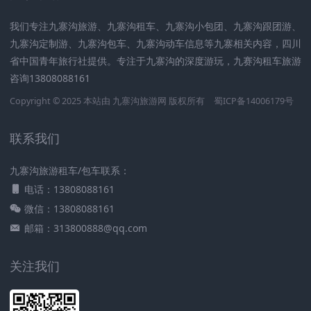
我们专注九寨沟旅游、九寨沟租车、九寨沟小包团、九寨沟跟团游、
九寨沟定制游、九寨沟包车、九寨沟动车信息等九寨相关内容，四川
省中国青年旅行社提供。专注于九寨沟的深度游玩，九赛沟租车旅游
咨询13808088161
Copyright © 2025 本站由
九寨沟旅游网
版权所有
蜀ICP备14006179号
联系我们
九寨沟旅游租车/包车联系：
电话：13808088161
微信：13808088161
邮箱：313800888@qq.com
关注我们