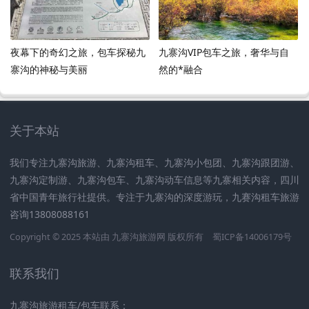
夜幕下的奇幻之旅，包车探秘九
九寨沟VIP包车之旅，奢华与自
寨沟的神秘与美丽
然的*融合
关于本站
我们专注九寨沟旅游、九寨沟租车、九寨沟小包团、九寨沟跟团游、
九寨沟定制游、九寨沟包车、九寨沟动车信息等九寨相关内容，四川
省中国青年旅行社提供。专注于九寨沟的深度游玩，九赛沟租车旅游
咨询13808088161
Copyright © 2025 本站由
九寨沟旅游网
版权所有
蜀ICP备14006179号
联系我们
九寨沟旅游租车/包车联系：