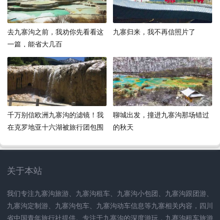
去九寨沟之前，我劝你先看看这
九寨归来，我不再信照片了
一篇，能省大几百
千万别信欧洲九寨沟的滤镜！我
聊城出发，撞进九寨沟那场错过
在克罗地亚十六湖被旅行团包围
的秋天
后，总结了一份血泪购物清单
关于本站
我们专注九寨沟旅游、九寨沟租车、九寨沟小包团、九寨沟跟团游、
九寨沟定制游、九寨沟包车、九寨沟动车信息等九寨相关内容，四川
省中国青年旅行社提供。专注于九寨沟的深度游玩，九赛沟租车旅游