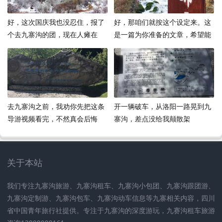
好，这次国庆我也没忍住，报了
好，那咱们就按这个设定来。这
个去九寨沟的团，现在人瘫在
是一篇为你准备的文章，希望能
家，腿还酸着，脑子却还在那些
给你的读者带来一些灵感
海子里泡着
去九寨沟之前，我劝你先把这条
开一辆破车，从洛阳一路晃到九
导游视频看完，不然真会后悔
寨沟，差点没给我颠散架
关于本站
我们专注九寨沟旅游、九寨沟租车、九寨沟小包团、九寨沟跟团游、
九寨沟定制游、九寨沟包车、九寨沟动车信息等九寨相关内容，四川
省中国青年旅行社提供。专注于九寨沟的深度游玩，九赛沟租车旅游