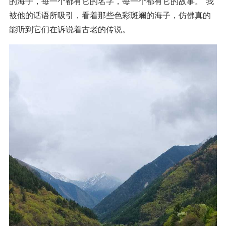
的海子，每一个都有它的名字，每一个都有它的故事。”我
被他的话语所吸引，看着那些色彩斑斓的海子，仿佛真的
能听到它们在诉说着古老的传说。