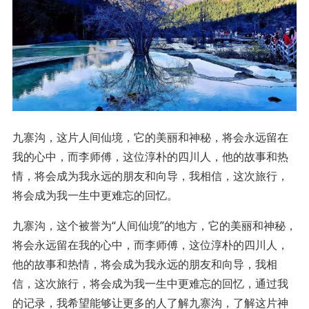
九寨沟，这片人间仙境，它的美丽和神秘，将会永远留在
我的心中，而李师傅，这位淳朴的四川人，他的故事和热
情，将会成为我永远的朋友和向导，我相信，这次旅行，
将会成为我一生中更难忘的回忆。
九寨沟，这个被誉为“人间仙境”的地方，它的美丽和神秘，
将会永远留在我的心中，而李师傅，这位淳朴的四川人，
他的故事和热情，将会成为我永远的朋友和向导，我相
信，这次旅行，将会成为我一生中更难忘的回忆，通过我
的记录，我希望能够让更多的人了解九寨沟，了解这片神