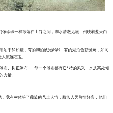
它们像珍珠一样散落在山谷之间，湖水清澈见底，倒映着蓝天白
湖泊平静如镜，有的湖泊波光粼粼，有的湖泊色彩斑斓，如同
让人流连忘返。
瀑布、树正瀑布……每一个瀑布都有它*特的风采，水从高处倾
的力量。
地，我有幸体验了藏族的风土人情，藏族人民热情好客，他们