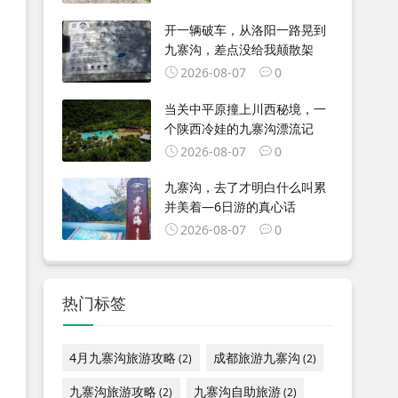
开一辆破车，从洛阳一路晃到
九寨沟，差点没给我颠散架
2026-08-07
0
当关中平原撞上川西秘境，一
个陕西冷娃的九寨沟漂流记
2026-08-07
0
九寨沟，去了才明白什么叫累
并美着—6日游的真心话
2026-08-07
0
热门标签
4月九寨沟旅游攻略
成都旅游九寨沟
(2)
(2)
九寨沟旅游攻略
九寨沟自助旅游
(2)
(2)