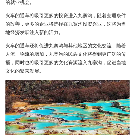
的就业机会。
火车的通车将吸引更多的投资进入九寨沟，随着交通条件
的改善，更多的企业将选择在九寨沟投资兴业，这将为当
地经济发展注入新的活力。
火车的通车还将促进九寨沟与其他地区的文化交流，随着
人流、物流的增加，九寨沟的民族文化将得到更广泛的传
播，同时也将吸引更多的文化资源流入九寨沟，促进当地
文化的繁荣发展。