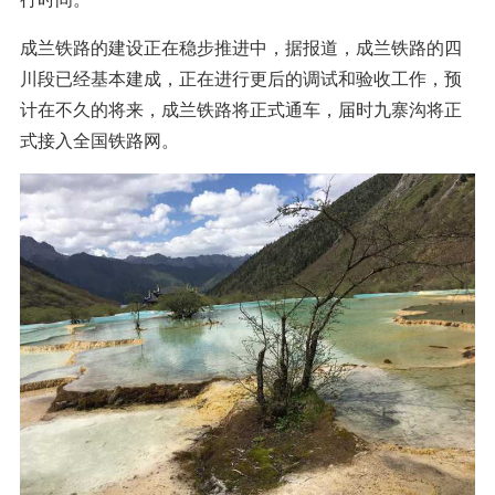
成兰铁路的建设正在稳步推进中，据报道，成兰铁路的四
川段已经基本建成，正在进行更后的调试和验收工作，预
计在不久的将来，成兰铁路将正式通车，届时九寨沟将正
式接入全国铁路网。