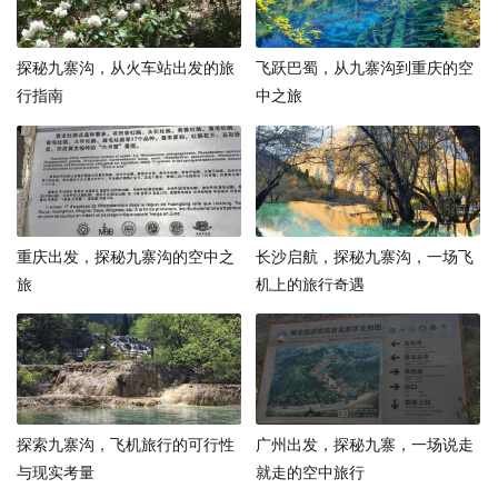
探秘九寨沟，从火车站出发的旅
飞跃巴蜀，从九寨沟到重庆的空
行指南
中之旅
重庆出发，探秘九寨沟的空中之
长沙启航，探秘九寨沟，一场飞
旅
机上的旅行奇遇
探索九寨沟，飞机旅行的可行性
广州出发，探秘九寨，一场说走
与现实考量
就走的空中旅行