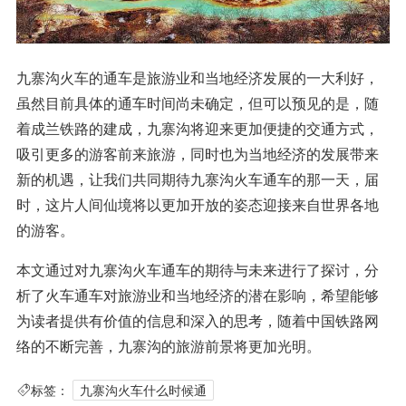
九寨沟火车的通车是旅游业和当地经济发展的一大利好，
虽然目前具体的通车时间尚未确定，但可以预见的是，随
着成兰铁路的建成，九寨沟将迎来更加便捷的交通方式，
吸引更多的游客前来旅游，同时也为当地经济的发展带来
新的机遇，让我们共同期待九寨沟火车通车的那一天，届
时，这片人间仙境将以更加开放的姿态迎接来自世界各地
的游客。
本文通过对九寨沟火车通车的期待与未来进行了探讨，分
析了火车通车对旅游业和当地经济的潜在影响，希望能够
为读者提供有价值的信息和深入的思考，随着中国铁路网
络的不断完善，九寨沟的旅游前景将更加光明。
标签：
九寨沟火车什么时候通