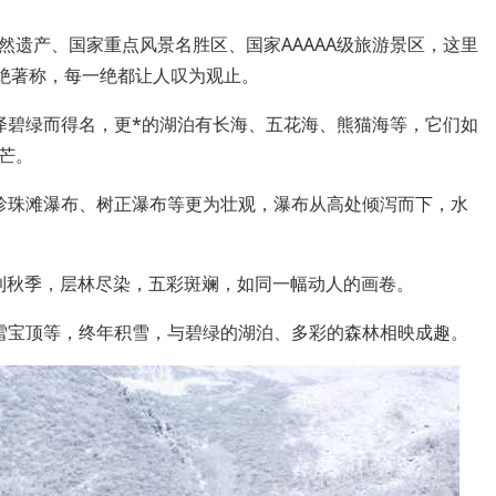
然遗产、国家重点风景名胜区、国家AAAAA级旅游景区，这里
五绝著称，每一绝都让人叹为观止。
泽碧绿而得名，更*的湖泊有长海、五花海、熊猫海等，它们如
芒。
珍珠滩瀑布、树正瀑布等更为壮观，瀑布从高处倾泻而下，水
每到秋季，层林尽染，五彩斑斓，如同一幅动人的画卷。
雪宝顶等，终年积雪，与碧绿的湖泊、多彩的森林相映成趣。