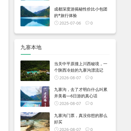
成都深度游揭秘性价比小包团
的*旅行体验
2025-07-06
0
九寨本地
当关中平原撞上川西秘境，一
个陕西冷娃的九寨沟漂流记
2026-08-07
0
九寨沟，去了才明白什么叫累
并美着—6日游的真心话
2026-08-07
0
九寨沟门票，真没你想的那么
好买
2026-08-07
0