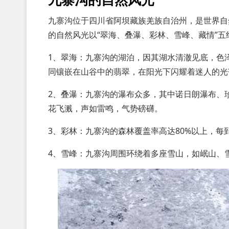
九寨沟位于四川省阿坝藏族羌族自治州，是世界自
的自然风光以“翠海、叠瀑、彩林、雪峰、藏情”
1、翠海：九寨沟的湖泊，因其湖水清澈见底，色
同镶嵌在山谷中的翡翠，在阳光下闪耀着迷人的光
2、叠瀑：九寨沟的瀑布众多，其中诺日朗瀑布、
花飞溅，声如雷鸣，气势磅礴。
3、彩林：九寨沟的森林覆盖率高达80%以上，
4、雪峰：九寨沟周围环绕着多座雪山，如岷山、