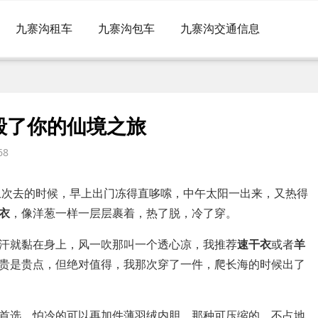
九寨沟租车
九寨沟包车
九寨沟交通信息
毁了你的仙境之旅
68
上次去的时候，早上出门冻得直哆嗦，中午太阳一出来，又热得
衣
，像洋葱一样一层层裹着，热了脱，冷了穿。
汗就黏在身上，风一吹那叫一个透心凉，我推荐
速干衣
或者
羊
贵是贵点，但绝对值得，我那次穿了一件，爬长海的时候出了
首选，怕冷的可以再加件薄羽绒内胆，那种可压缩的，不占地