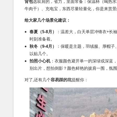
背包
选双肩的，省力，里面常备：保温杯（喝热水
牛肉干）、充电宝，东西尽量轻量化，你是来赏景
给大家几个场景化建议：
春夏（5-8月）
：温差大，白天单层冲锋衣+长
时刻准备着。
秋冬（9-4月）
：保暖是主题，羽绒服、厚帽子
以贴几个。
拍照小心机
：衣服颜色避开单一的深绿或深蓝，
别出片，想拍倒影？颜色鲜艳的披肩一围，氛
对了,还有几个
容易踩的坑
提醒你：