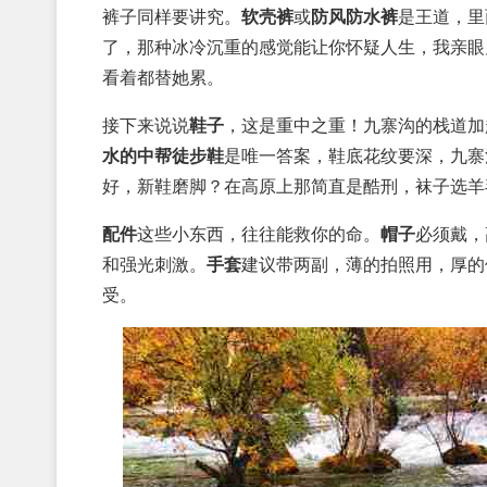
裤子同样要讲究。
软壳裤
或
防风防水裤
是王道，里
了，那种冰冷沉重的感觉能让你怀疑人生，我亲眼
看着都替她累。
接下来说说
鞋子
，这是重中之重！九寨沟的栈道加
水的中帮徒步鞋
是唯一答案，鞋底花纹要深，九寨
好，新鞋磨脚？在高原上那简直是酷刑，袜子选羊
配件
这些小东西，往往能救你的命。
帽子
必须戴，
和强光刺激。
手套
建议带两副，薄的拍照用，厚的
受。