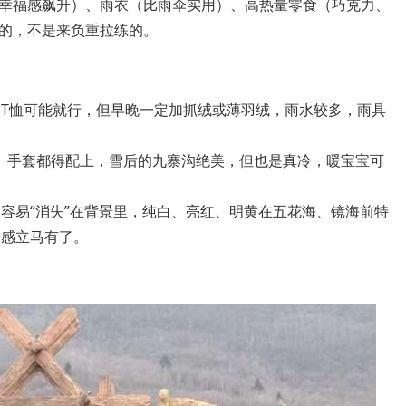
幸福感飙升）、雨衣（比雨伞实用）、高热量零食（巧克力、
的，不是来负重拉练的。
袖T恤可能就行，但早晚一定加抓绒或薄羽绒，雨水较多，雨具
、手套都得配上，雪后的九寨沟绝美，但也是真冷，暖宝宝可
容易“消失”在背景里，纯白、亮红、明黄在五花海、镜海前特
围感立马有了。