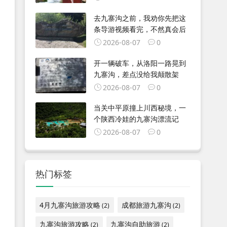
去九寨沟之前，我劝你先把这
条导游视频看完，不然真会后
2026-08-07
0
开一辆破车，从洛阳一路晃到
九寨沟，差点没给我颠散架
2026-08-07
0
当关中平原撞上川西秘境，一
个陕西冷娃的九寨沟漂流记
2026-08-07
0
热门标签
4月九寨沟旅游攻略
成都旅游九寨沟
(2)
(2)
九寨沟旅游攻略
九寨沟自助旅游
(2)
(2)