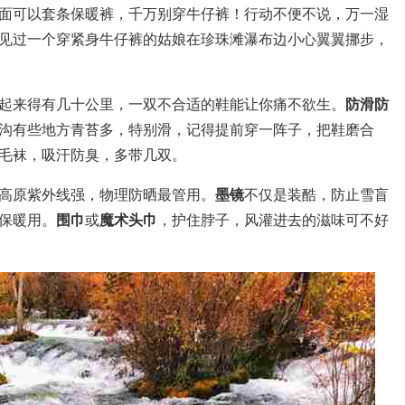
面可以套条保暖裤，千万别穿牛仔裤！行动不便不说，万一湿
见过一个穿紧身牛仔裤的姑娘在珍珠滩瀑布边小心翼翼挪步，
起来得有几十公里，一双不合适的鞋能让你痛不欲生。
防滑防
沟有些地方青苔多，特别滑，记得提前穿一阵子，把鞋磨合
毛袜，吸汗防臭，多带几双。
高原紫外线强，物理防晒最管用。
墨镜
不仅是装酷，防止雪盲
保暖用。
围巾
或
魔术头巾
，护住脖子，风灌进去的滋味可不好