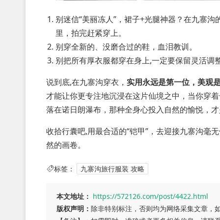
别迷信“美丽冻人”，裙子+光腿神器？在九寨
里，拍完赶紧穿上。
别穿全新的、没磨合过的鞋，血泪教训。
别把所有厚衣服都穿在身上,一定要保留灵活调
说到底,在九寨沟穿衣，
实用永远是第一位，美观
才能让你更专注地沉浸在这片仙境之中，当你穿着
落在诺日朗瀑布，那种全身心投入自然的愉悦，才
收拾行囊吧,用最合适的“铠甲”，去迎接九寨沟毫
然的画卷。
标签：
九寨沟旅行服装 攻略
本文地址：
https://572126.com/post/4422.html
版权声明：
除非特别标注，否则均为网络采集文章，