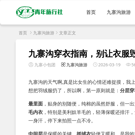
首页
九寨沟旅游
首页
九寨沟旅游
文章正文
九寨沟穿衣指南，别让衣服
九寨小包团
九寨沟旅游
2026-03-19
5
九寨沟的天气啊,真是比女生的心情还难捉摸，我
想把羽绒服扔了，所以啊，第一原则就是：
分层穿
最里面
，贴身的别随便，纯棉的虽然舒服，但一出
毛内衣
，特别是美利奴羊毛的，轻薄保暖还排汗，
一身汗，停下来拍照一点不冷。
中间层
是保暖的关键。
抓绒衣
轻便又暖和，是我的