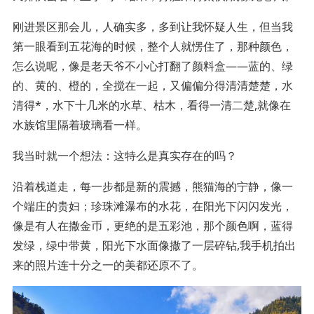
刚进景区那会儿，人确实多，多到让我怀疑人生，但当我
第一眼看到五花海的时候，整个人就愣住了，那种颜色，
怎么说呢，像是老天爷不小心打翻了颜料盒——蓝的、绿
的、黄的、橙的，全搅在一起，又偏偏分得清清楚楚，水
清得*，水下十几米的水草、枯木，看得一清二楚,就像在
水族馆里隔着玻璃看一样。
我当时就一个想法：这特么是真实存在的吗？
沿着栈道走，每一步都是新的震撼，熊猫海的宁静，像一
个端庄的贵妇；珍珠滩瀑布的水花，在阳光下闪闪发光，
像是有人在撒金币，更绝的是五彩池，那个颜色啊，蓝得
发绿，绿中带黄，阳光下水面像撒了一层碎钻,我手机拍出
来的照片连十分之一的美都还原不了。