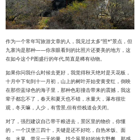
作为一个常年写旅游文章的人，我见过太多“照*”景点，但
九寨沟是那种——你亲眼看到的比照片还要美的地方，这
在如今这个P图盛行的年代,简直是稀有动物。
如果你问我什么时候去更好，我觉得秋天绝对是天花板，
十月中下旬到十一月初，山上的树叶开始变黄变红，倒映
在那些蓝绿色的海子里，那种色彩撞击带来的震撼，我这
辈子都忘不了，春天和夏天也不错，水量大，瀑布很壮
观，冬天嘛，人少，有雪景,但有些栈道会关闭。
对了，强烈建议自己带干粮进去，景区里的物价，你懂
的，一个汉堡三四十，关键是还不好吃，自热米饭、面
包、水果，带足一天的量，找个风景好的地方野餐，那感