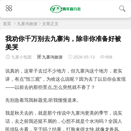
首页
九寨沟旅游
文章正文
我劝你千万别去九寨沟，除非你准备好被
美哭
九寨小包团
九寨沟旅游
2026-05-13
908
说真的，这辈子去过不少地方，但九寨沟这个地方，老实
讲，有点“毁三观”，为啥这么说呢？因为去了以后你会发现
——以前去的那些景点,怎么突然就不香了？
先别急着骂我标题党,听我慢慢道来。
我是秋天去的，就是那个传说中九寨沟更美的季节，说实
话，去之前我还挺不屑的，心想不就是个水沟吗？全国人
民排队去看，至于吗？结果，打脸来得太快,就像龙卷风。