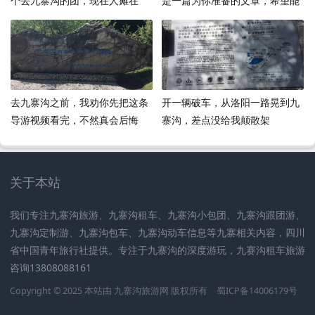
个去九寨沟的团，现在人瘫在
是一篇为你准备的文章，希望能
家，腿还酸着，脑子却还在那些
给你的读者带来一些灵感
海子里泡着
去九寨沟之前，我劝你先把这条
开一辆破车，从洛阳一路晃到九
导游视频看完，不然真会后悔
寨沟，差点没给我颠散架
关于本站
我们专注九寨沟旅游、九寨沟租车、九寨沟小包团、九寨沟跟团游、
九寨沟定制游、九寨沟包车、九寨沟动车信息等九寨相关内容，四川
省中国青年旅行社提供。专注于九寨沟的深度游玩，九赛沟租车旅游
咨询13808088161
Copyright © 2025 本站由
九寨沟旅游网
版权所有
蜀ICP备14006179号