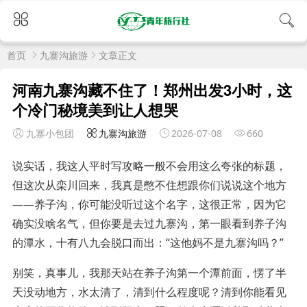
首页
九寨沟旅游
文章正文
河南九寨沟藏不住了！郑州出发3小时，这
个冷门秘境美到让人想哭
九寨小包团
九寨沟旅游
2026-07-08
660
说实话，我这人平时写攻略一般不会用这么夸张的标题，
但这次从栾川回来，我真是憋不住想跟你们说说这个地方
——养子沟，你可能没听过这个名字，这很正常，因为它
确实没啥名气，但你要是去过九寨沟，第一眼看到养子沟
的潭水，十有八九会脱口而出：“这他妈不是九寨沟吗？”
别笑，真事儿，我那天站在养子沟第一个潭前面，愣了半
天没动地方，水太清了，清到什么程度呢？清到你能看见