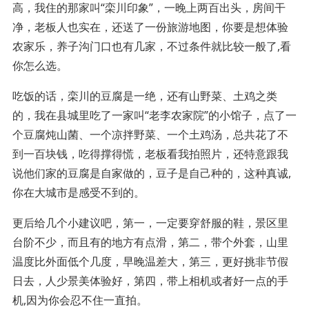
高，我住的那家叫“栾川印象”，一晚上两百出头，房间干
净，老板人也实在，还送了一份旅游地图，你要是想体验
农家乐，养子沟门口也有几家，不过条件就比较一般了,看
你怎么选。
吃饭的话，栾川的豆腐是一绝，还有山野菜、土鸡之类
的，我在县城里吃了一家叫“老李农家院”的小馆子，点了一
个豆腐炖山菌、一个凉拌野菜、一个土鸡汤，总共花了不
到一百块钱，吃得撑得慌，老板看我拍照片，还特意跟我
说他们家的豆腐是自家做的，豆子是自己种的，这种真诚,
你在大城市是感受不到的。
更后给几个小建议吧，第一，一定要穿舒服的鞋，景区里
台阶不少，而且有的地方有点滑，第二，带个外套，山里
温度比外面低个几度，早晚温差大，第三，更好挑非节假
日去，人少景美体验好，第四，带上相机或者好一点的手
机,因为你会忍不住一直拍。