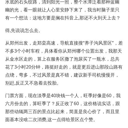
水底的石头纹路，清到阳光一照，整个水潭泛着那种蓝幽
幽的光，看一眼就让人心里安静下来了，我当时脑子里只
有一个想法：这地方要是搁在抖音上,那还不火到天上去？
得,先说说怎么去。
从郑州出发，走郑栾高速，导航直接搜“养子沟风景区”，差
不多3个小时车程，具体看你从郑州哪个位置出发，我那天
从金水区走的，算上在服务区撒了泡尿买了一瓶水，总共
花了3小时20分钟，路挺好走的，就是更后进山那段山路有
点绕，弯多，不过风景是真不错，建议新手司机慢慢开，
别赶,反正又不急着去投胎。
门票方面，现在淡季是40块钱一个人，旺季好像是60，我
六月份去的，算旺季了？反正收了60，这价格说实话，跟
那些动辄两三百的景点比起来，简直是良心价了，而且里
面基本没啥二次消费,这一点得给景区点个赞。