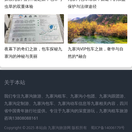
虫草的双重体验
保护与法律途径
夜幕下的奇幻之旅，包车探秘九
九寨沟VIP包车之旅，奢华与自
寨沟的神秘与美丽
然的*融合
关于本站
我们专注九寨沟旅游、九寨沟租车、九寨沟小包团、九寨沟跟团游、
九寨沟定制游、九寨沟包车、九寨沟动车信息等九寨相关内容，四川
省中国青年旅行社提供。专注于九寨沟的深度游玩，九赛沟租车旅游
咨询13808088161
Copyright © 2025 本站由
九寨沟旅游网
版权所有
蜀ICP备14006179号