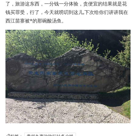
了，旅游这东西，一分钱一分体验，贪便宜的结果就是花
钱买罪受，行了，今天就唠叨到这儿,下次给你们讲讲我在
西江苗寨被*的那碗酸汤鱼。