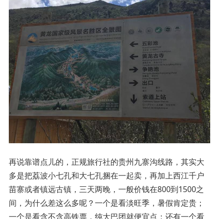
再说靠谱点儿的，正规旅行社的贵州九寨沟线路，其实大
多是把荔波小七孔和大七孔捆在一起卖，再加上西江千户
苗寨或者镇远古镇，三天两晚，一般价钱在800到1500之
间，为什么差这么多呢？一个是看淡旺季，暑假肯定贵；
一个是看含不含高铁票，纯大巴团就便宜点；还有一个看