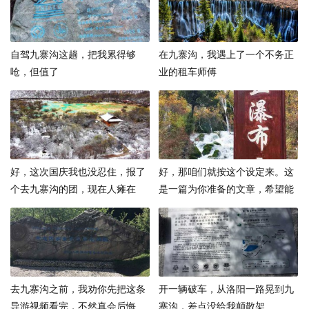
自驾九寨沟这趟，把我累得够
在九寨沟，我遇上了一个不务正
呛，但值了
业的租车师傅
好，这次国庆我也没忍住，报了
好，那咱们就按这个设定来。这
个去九寨沟的团，现在人瘫在
是一篇为你准备的文章，希望能
家，腿还酸着，脑子却还在那些
给你的读者带来一些灵感
海子里泡着
去九寨沟之前，我劝你先把这条
开一辆破车，从洛阳一路晃到九
导游视频看完，不然真会后悔
寨沟，差点没给我颠散架