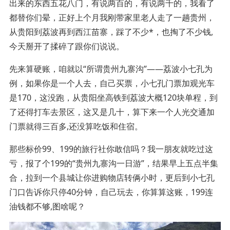
出来的东西五花八门，有说两百的，有说两千的，我看了
都替你们晕，正好上个月我刚带家里老人走了一趟贵州，
从贵阳到荔波再到西江苗寨，踩了不少*，也掏了不少钱,
今天掰开了揉碎了跟你们说说。
先来算硬账，咱就以“所谓贵州九寨沟”——荔波小七孔为
例，如果你是一个人去，自己买票，小七孔门票加观光车
是170，这没跑，从贵阳坐高铁到荔波大概120块单程，到
了还得打车去景区，这又是几十，算下来一个人光交通加
门票就得三百多,还没算吃饭和住宿。
那些标价99、199的旅行社你敢信吗？我一朋友就吃过这
亏，报了个199的“贵州九寨沟一日游”，结果早上五点半集
合，拉到一个县城让你进购物店转俩小时，更后到小七孔
门口告诉你只停40分钟，自己玩去，你算算这账，199连
油钱都不够,图啥呢？