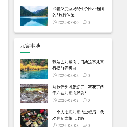
成都深度游揭秘性价比小包团
的*旅行体验
2025-07-06
0
九寨本地
带娃去九寨沟，门票这事儿真
得提前弄明白
2026-08-08
0
别被低价团忽悠了，我花了两
千八在九寨沟踩的*
2026-08-08
0
一个人走完九寨沟全程后，我
劝你别太相信攻略
2026-08-08
0