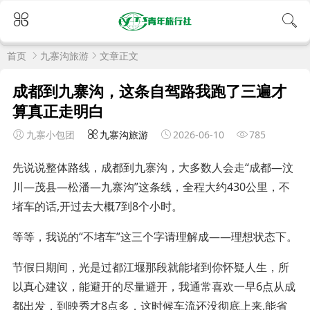
首页
九寨沟旅游
文章正文
成都到九寨沟，这条自驾路我跑了三遍才
算真正走明白
九寨小包团
九寨沟旅游
2026-06-10
785
先说说整体路线，成都到九寨沟，大多数人会走“成都—汶
川—茂县—松潘—九寨沟”这条线，全程大约430公里，不
堵车的话,开过去大概7到8个小时。
等等，我说的“不堵车”这三个字请理解成——理想状态下。
节假日期间，光是过都江堰那段就能堵到你怀疑人生，所
以真心建议，能避开的尽量避开，我通常喜欢一早6点从成
都出发，到映秀才8点多，这时候车流还没彻底上来,能省