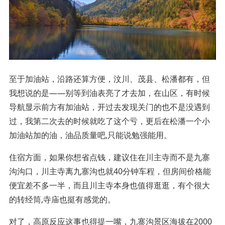
至于加油站，沿路还算方便，汶川、茂县、松潘都有，但
我想说的是——别等到油表亮了才去加，在山区，有时候
导航显示前方有加油站，开过去发现关门的也不是没遇到
过，我第二次去的时候就吃了这个亏，更后在松潘一个小
加油站加的油，油品质量吧,只能说勉强能用。
住宿方面，如果你想省点钱，建议住在川主寺而不是九寨
沟沟口，川主寺离九寨沟也就40分钟车程，但房间价格能
便宜差不多一半，而且川主寺本身也值得逛逛，有个很大
的转经筒,寺庙也挺有感觉的。
对了，高原反应这事也得提一嘴，九寨沟景区海拔在2000