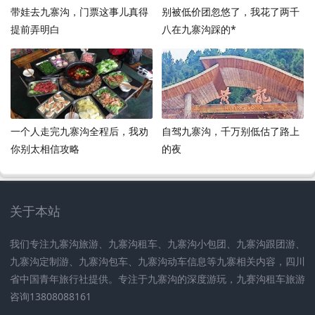
带娃去九寨沟，门票这事儿真得
别被低价团忽悠了，我花了两千
提前弄明白
八在九寨沟踩的*
一个人走完九寨沟全程后，我劝
自驾九寨沟，千万别低估了路上
你别太相信攻略
的夜
关于本站
我们专注九寨沟旅游、九寨沟租车、九寨沟小包团、九寨沟跟团游、
九寨沟定制游、九寨沟包车、九寨沟动车信息等九寨相关内容，四川
省中国青年旅行社提供。专注于九寨沟的深度游玩，九赛沟租车旅游
咨询13808088161